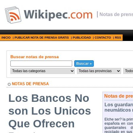
|
Notas de prens
INICIO
|
PUBLICAR NOTA DE PRENSA GRATIS
|
PUBLICIDAD
|
CONTACTO
|
RSS
Buscar notas de prensa
NOTAS DE PRENSA
Los Bancos No
Notas de pr
Los guardar
son Los Unicos
neumáticos 
Que Ofrecen
Elche ser? la pri
española en cont
guardarrailes 
reciclado en sus 