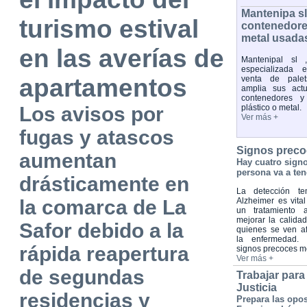
Mantenipa s
turismo estival
contenedores
metal usada
en las averías de
Mantenipal sl 
especializada 
apartamentos
venta de palet
amplia sus act
contenedores y
Los avisos por
plástico o metal.
Ver más +
fugas y atascos
Signos preco
aumentan
Hay cuatro sign
persona va a ten
drásticamente en
La detección te
la comarca de La
Alzheimer es vital
un tratamiento 
mejorar la calida
Safor debido a la
quienes se ven a
la enfermedad. 
rápida reapertura
signos precoces 
Ver más +
de segundas
Trabajar para
Justicia
residencias y
Prepara las opos