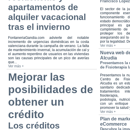
Francisco López
apartamentos de
El sector de la ju
componente esen
alquiler vacacional
funcionamiento d
estado democrátic
tras el invierno
principal es ga
cumplimiento de 
proteger los d
asegurando así la 
FontaneriaGandia.com advierte del notable
por la legalidad. De
incremento de urgencias domésticas en la costa
Ver más +
valenciana durante la campaña de verano. La falta
de mantenimiento invernal, la acumulación de cal y
Nueva web de
el aumento repentino de usuarios en las viviendas
Alcudia
son las causas principales de un pico de averías
que...
Presentamos la 
Ver más +
de Fisioterapia 
Mejorar las
Presentamos la n
Centro de Fisio
Alcudia es un est
posibilidades de
sanitario dedica
tratamientos in
fisioterapia, o
obtener un
podología, nutri
con un enfoque h
promover la salud y
crédito
Ver más +
Plan de marke
Los créditos
eCommerce
Descubre la impo