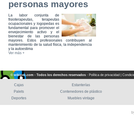
personas mayores
La labor conjunta de
fisioterapeutas, terapeutas
ocupacionales y logopedas es
fundamental para promover el
envejecimiento activo y el
bienestar de las personas
mayores. Estos profesionales contribuyen al
mantenimiento de la salud física, la independencia
y la autoestima
Ver más +
© wikipec.com - Todos los derechos reservados
-
Política de privacidad
|
Condici
Cajas
Estanterías
Palets
Contenedores de plástico
Deportes
Muebles vintage
b