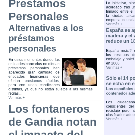
Prestamos
La iniciativa, pi
acordado tras u
firmado entre el
Personales
la ciudad alica
empresa Industri
Ver más +
Alternativas a los
España se ap
préstamos
madera y el
reduce un 18
personales
España recicl?
los residuos d
embalaje y palet
En estos momentos donde las
en 2008
entidades bancarias no ofertan
Ver más +
préstamos personales han
aparecido gran cantidad de
entidades financieras que
Sólo el 14 p
ofertan
préstamos rápidos
,
se echa en 
pero con unas condiciones
Los españoles 
distintas, ya que no están sujetos a las mismas
contenedor ad
reglas...
Ver más +
Los ciudadan
Los fontaneros
conscientes del
reciclaje pero 
clasificarlos ad
de Gandia notan
Ver más +
el impacto del