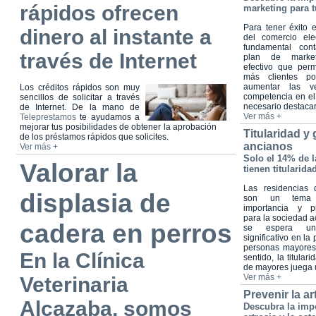
rápidos ofrecen
marketing para t
Para tener éxito
dinero al instante a
del comercio ele
fundamental con
través de Internet
plan de marketi
efectivo que perm
más clientes po
aumentar las ve
Los créditos rápidos son muy
competencia en el
sencillos de solicitar a través
necesario destacars
de Internet. De la mano de
Ver más +
Teleprestamos
te ayudamos a
mejorar tus posibilidades de obtener la aprobación
Titularidad y
de los préstamos rápidos que solicites.
ancianos
Ver más +
Solo el 14% de 
Valorar la
tienen titularida
Las residencias
displasia de
son un tema
importancia y p
para la sociedad a
cadera en perros
se espera un
significativo en la
personas mayores
En la Clínica
sentido, la titular
de mayores juega u
Ver más +
Veterinaria
Prevenir la ar
Alcazaba, somos
Descubra la impo