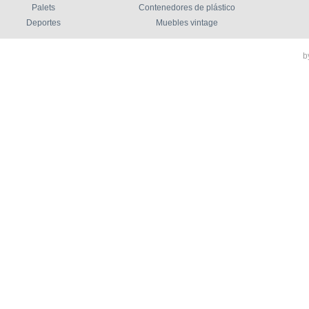
Palets
Contenedores de plástico
Deportes
Muebles vintage
b