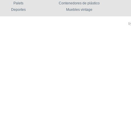
Palets
Contenedores de plástico
Deportes
Muebles vintage
b