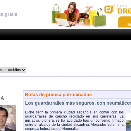
a gratis
Notas de prensa patrocinadas
?A
Los guardarrailes más seguros, con neumáticos
Elche ser? la primera ciudad española en contar con los
guardarrailes de caucho reciclado en sus carreteras. La
iniciativa, pionera, se ha acordado tras un convenio firmado
entre el alcalde de la ciudad alicantina, Alejandro Soler, y la
empresa Industrias del Neumático.