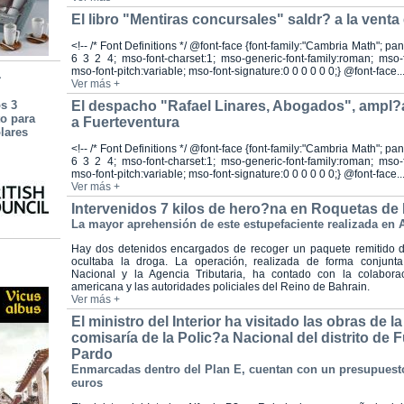
El libro "Mentiras concursales" saldr? a la vent
<!-- /* Font Definitions */ @font-face {font-family:"Cambria Math"; pa
6 3 2 4; mso-font-charset:1; mso-generic-font-family:roman; mso-f
mso-font-pitch:variable; mso-font-signature:0 0 0 0 0 0;} @font-face..
a
Ver más +
os 3
El despacho "Rafael Linares, Abogados", ampl?a
to para
a Fuerteventura
olares
<!-- /* Font Definitions */ @font-face {font-family:"Cambria Math"; pa
6 3 2 4; mso-font-charset:1; mso-generic-font-family:roman; mso-f
mso-font-pitch:variable; mso-font-signature:0 0 0 0 0 0;} @font-face..
Ver más +
Intervenidos 7 kilos de hero?na en Roquetas de
La mayor aprehensión de este estupefaciente realizada en 
Hay dos detenidos encargados de recoger un paquete remitido 
ocultaba la droga. La operación, realizada de forma conjunta
Nacional y la Agencia Tributaria, ha contado con la colabor
americana y las autoridades policiales del Reino de Bahrain.
Ver más +
El ministro del Interior ha visitado las obras de l
comisaría de la Polic?a Nacional del distrito de 
Pardo
Enmarcadas dentro del Plan E, cuentan con un presupuesto
euros