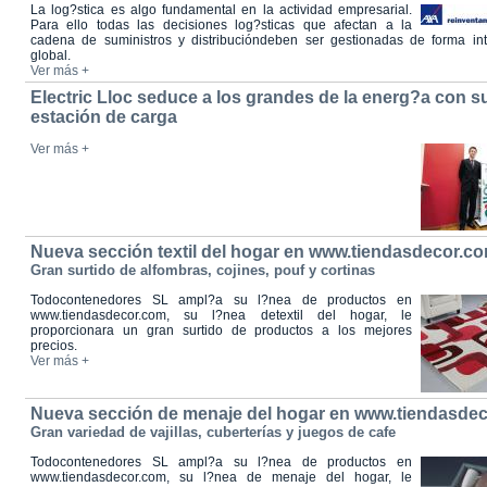
La log?stica es algo fundamental en la actividad empresarial.
Para ello todas las decisiones log?sticas que afectan a la
cadena de suministros y distribucióndeben ser gestionadas de forma int
global.
Ver más +
Electric Lloc seduce a los grandes de la energ?a con s
estación de carga
Ver más +
Nueva sección textil del hogar en www.tiendasdecor.c
Gran surtido de alfombras, cojines, pouf y cortinas
Todocontenedores SL ampl?a su l?nea de productos en
www.tiendasdecor.com, su l?nea detextil del hogar, le
proporcionara un gran surtido de productos a los mejores
precios.
Ver más +
Nueva sección de menaje del hogar en www.tiendasde
Gran variedad de vajillas, cuberterías y juegos de cafe
Todocontenedores SL ampl?a su l?nea de productos en
www.tiendasdecor.com, su l?nea de menaje del hogar, le