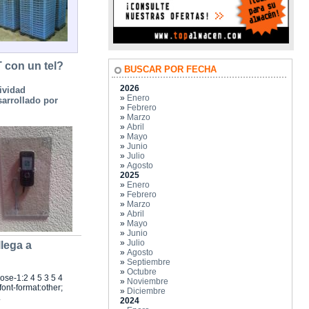
 con un tel?
BUSCAR POR FECHA
2026
ividad
»
Enero
arrollado por
»
Febrero
»
Marzo
»
Abril
»
Mayo
»
Junio
»
Julio
»
Agosto
2025
»
Enero
»
Febrero
»
Marzo
»
Abril
»
Mayo
»
Junio
»
Julio
llega a
»
Agosto
»
Septiembre
»
Octubre
nose-1:2 4 5 3 5 4
»
Noviembre
ont-format:other;
»
Diciembre
.
2024