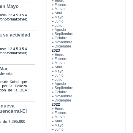
»
Enero
»
Febrero
a en Mayo
»
Marzo
»
Abril
nose-1:2 4 5 3 5 4
»
Mayo
ont-format:other;
»
Junio
.
»
Julio
»
Agosto
»
Septiembre
 su actividad
»
Octubre
»
Noviembre
»
Diciembre
nose-1:2 4 5 3 5 4
2023
ont-format:other;
»
Enero
.
»
Febrero
»
Marzo
»
Abril
 Mar
»
Mayo
Almería
»
Junio
»
Julio
desde Kabul que
»
Agosto
 por la Polic?a
»
Septiembre
ación de la DEA
»
Octubre
»
Noviembre
»
Diciembre
2022
a nueva
»
Enero
Fuencarral-El
»
Febrero
»
Marzo
»
Abril
 de 7.395.000
»
Mayo
»
Junio