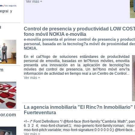
Ver más +
egral y
u
Control de presencia y productividad LOW COST
fono móvil NOKIA e-movilia
e-movilia presenta el primer control de presencia y product
personal, basada en la tecnolog?a móvil de proximidad des
NOKIA.
En el cat?logo de soluciones estándares de productividad
personal de emovilia, basadas en tel?fonos móviles, emovilia
presenta una innovación en la aplicación de tecnolog?as
om
móviles del control de presencia. Un tel?fono móvil env?a
información de actividad en tiempo real a un Centro de Control...
Ver más +
La agencia inmobiliaria "El Rinc?n Inmobiliario" 
Fuerteventura
cor.com
<!-- /* Font Definitions */ @font-face {font-family:"Cambria Math"; pa
6 3 2 4; mso-font-charset:1; mso-generic-font-family:roman; mso-f
mso-font-pitch:variable; mso-font-signature:0 0 0 0 0 0;} @font-face..
Ver más +