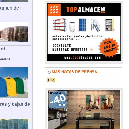
olumen de
 el
cuado
MAS NOTAS DE PRENSA
es y cajas de