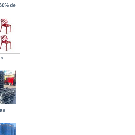
 60% de
os
cas