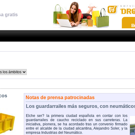
a gratis
icos
Notas de prensa patrocinadas
Los guardarrailes más seguros, con neumáticos
Elche ser? la primera ciudad española en contar con los
guardarrailes de caucho reciclado en sus carreteras. La
iniciativa, pionera, se ha acordado tras un convenio firmado
entre el alcalde de la ciudad alicantina, Alejandro Soler, y la
empresa Industrias del Neumático.