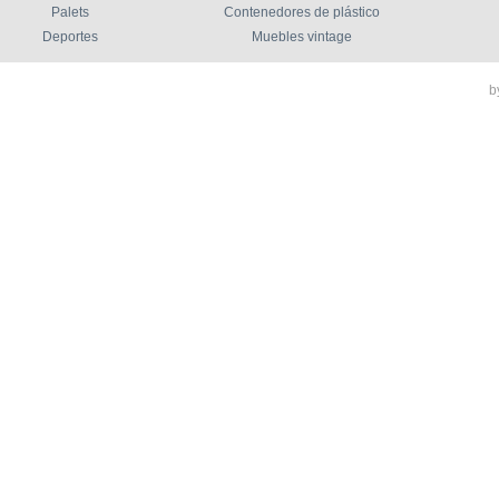
Palets
Contenedores de plástico
Deportes
Muebles vintage
b