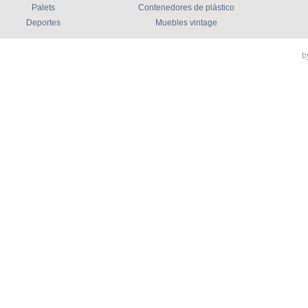
Palets
Contenedores de plástico
Deportes
Muebles vintage
b