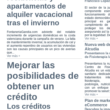
Francisco López
apartamentos de
El sector de la ju
componente esen
alquiler vacacional
funcionamiento d
estado democrátic
tras el invierno
principal es ga
cumplimiento de 
proteger los d
asegurando así la 
FontaneriaGandia.com advierte del notable
por la legalidad. De
incremento de urgencias domésticas en la costa
Ver más +
valenciana durante la campaña de verano. La falta
de mantenimiento invernal, la acumulación de cal y
Nueva web de
el aumento repentino de usuarios en las viviendas
Alcudia
son las causas principales de un pico de averías
que...
Presentamos la 
Ver más +
de Fisioterapia 
Mejorar las
Presentamos la n
Centro de Fisio
Alcudia es un est
posibilidades de
sanitario dedica
tratamientos in
fisioterapia, o
obtener un
podología, nutri
con un enfoque h
promover la salud y
crédito
Ver más +
Plan de marke
Los créditos
eCommerce
Descubre la impo