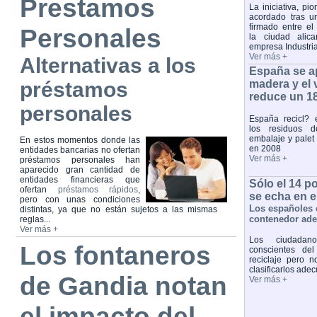
Prestamos
La iniciativa, pi
acordado tras u
firmado entre el
Personales
la ciudad alica
empresa Industri
Ver más +
Alternativas a los
España se ap
préstamos
madera y el
reduce un 18
personales
España recicl?
los residuos d
embalaje y palet
En estos momentos donde las
en 2008
entidades bancarias no ofertan
Ver más +
préstamos personales han
aparecido gran cantidad de
entidades financieras que
Sólo el 14 p
ofertan
préstamos rápidos
,
se echa en 
pero con unas condiciones
Los españoles 
distintas, ya que no están sujetos a las mismas
contenedor ad
reglas...
Ver más +
Los ciudadan
Los fontaneros
conscientes del
reciclaje pero 
clasificarlos ad
de Gandia notan
Ver más +
el impacto del