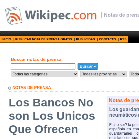
|
Notas de prens
INICIO
|
PUBLICAR NOTA DE PRENSA GRATIS
|
PUBLICIDAD
|
CONTACTO
|
RSS
Buscar notas de prensa
NOTAS DE PRENSA
Los Bancos No
Notas de pr
Los guardar
son Los Unicos
neumáticos 
Que Ofrecen
Elche ser? la pri
española en cont
guardarrailes 
reciclado en sus 