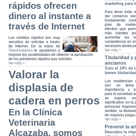
rápidos ofrecen
marketing para t
Para tener éxito
dinero al instante a
del comercio ele
fundamental con
través de Internet
plan de marketi
efectivo que perm
más clientes po
aumentar las ve
Los créditos rápidos son muy
competencia en el
sencillos de solicitar a través
necesario destacars
de Internet. De la mano de
Ver más +
Teleprestamos
te ayudamos a
mejorar tus posibilidades de obtener la aprobación
Titularidad y
de los préstamos rápidos que solicites.
ancianos
Ver más +
Solo el 14% de 
Valorar la
tienen titularida
Las residencias
displasia de
son un tema
importancia y p
para la sociedad a
cadera en perros
se espera un
significativo en la
personas mayores
En la Clínica
sentido, la titular
de mayores juega u
Ver más +
Veterinaria
Prevenir la ar
Alcazaba, somos
Descubra la impo