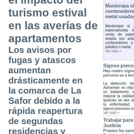
Mantenipa s
turismo estival
contenedores
metal usada
en las averías de
Mantenipal sl 
especializada 
apartamentos
venta de palet
amplia sus act
contenedores y
Los avisos por
plástico o metal.
Ver más +
fugas y atascos
Signos preco
aumentan
Hay cuatro sign
persona va a ten
drásticamente en
La detección te
la comarca de La
Alzheimer es vital
un tratamiento 
mejorar la calida
Safor debido a la
quienes se ven a
la enfermedad. 
rápida reapertura
signos precoces 
Ver más +
de segundas
Trabajar para
Justicia
residencias y
Prepara las opos