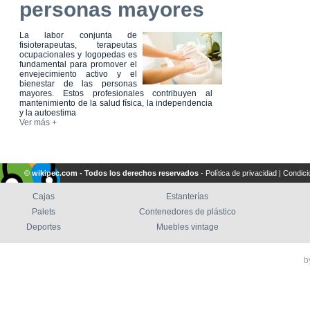
personas mayores
La labor conjunta de
fisioterapeutas, terapeutas
ocupacionales y logopedas es
fundamental para promover el
envejecimiento activo y el
bienestar de las personas
mayores. Estos profesionales contribuyen al
mantenimiento de la salud física, la independencia
y la autoestima
Ver más +
© wikipec.com - Todos los derechos reservados
-
Política de privacidad
|
Condici
Cajas
Estanterías
Palets
Contenedores de plástico
Deportes
Muebles vintage
b