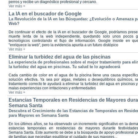
perros y recibe un diagnóstico profesional y cercano.
Ver más +
La IA en el buscador de Google
La Revolución de la IA en las Búsquedas: ¿Evolución o Amenaza pa
Web?
De continuar el efecto de la IA en el buscador de Google, podríamos prese
muerte lenta de la web independiente, quedando solo unos pocos g
tecnológicos controlando el flujo de información. Google insiste en qu
"enriquece la web", pero la evidencia apunta a un futuro distópico
Ver más +
Eliminar la turbidez del agua de las piscinas
La experiencia de profesionales sobre el mejor tratamiento para eli
la turbidez del agua en piscinas. Tu salud te lo agradecerá
Cada cambio de color en el agua de tu piscina tiene una causa específic
solución efectiva. Ya sea por algas, metales o desequilibrios químicos, s
tratamiento correcto te ayudará a eliminar la turbidez del agua en piscinas y
malas experiencias con irritaciones y enfermedades
Ver más +
Estancias Temporales en Residencias de Mayores dura
Semana Santa
Descubra el Crecimiento de las Estancias de Temporales en Reside
para Mayores en Semana Santa
En los últimos años, se ha observado un incremento significativo en la de
estancias temporales en residencias de mayores durante festividad
Semana Santa. Este aumento se debe a la búsqueda de apoyo profesional po
de familias que necesitan equilibrar el cuidado de sus mayores...