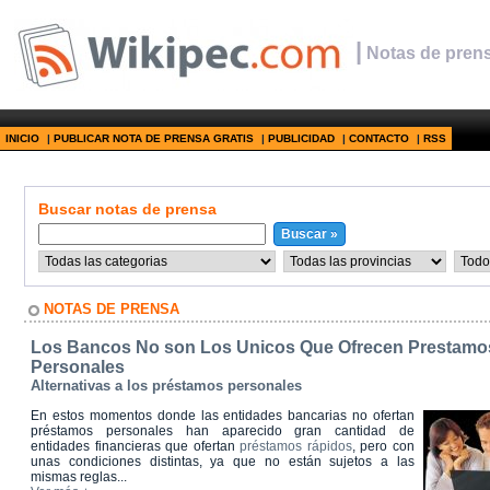
|
Notas de prens
INICIO
|
PUBLICAR NOTA DE PRENSA GRATIS
|
PUBLICIDAD
|
CONTACTO
|
RSS
Buscar notas de prensa
NOTAS DE PRENSA
Los Bancos No son Los Unicos Que Ofrecen Prestamo
Personales
Alternativas a los préstamos personales
En estos momentos donde las entidades bancarias no ofertan
préstamos personales han aparecido gran cantidad de
entidades financieras que ofertan
préstamos rápidos
, pero con
unas condiciones distintas, ya que no están sujetos a las
mismas reglas...