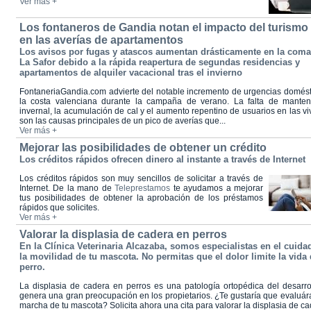
Ver más +
Los fontaneros de Gandia notan el impacto del turismo 
en las averías de apartamentos
Los avisos por fugas y atascos aumentan drásticamente en la coma
La Safor debido a la rápida reapertura de segundas residencias y
apartamentos de alquiler vacacional tras el invierno
FontaneriaGandia.com advierte del notable incremento de urgencias domést
la costa valenciana durante la campaña de verano. La falta de manten
invernal, la acumulación de cal y el aumento repentino de usuarios en las v
son las causas principales de un pico de averías que...
Ver más +
Mejorar las posibilidades de obtener un crédito
Los créditos rápidos ofrecen dinero al instante a través de Internet
Los créditos rápidos son muy sencillos de solicitar a través de
Internet. De la mano de
Teleprestamos
te ayudamos a mejorar
tus posibilidades de obtener la aprobación de los préstamos
rápidos que solicites.
Ver más +
Valorar la displasia de cadera en perros
En la Clínica Veterinaria Alcazaba, somos especialistas en el cuida
la movilidad de tu mascota. No permitas que el dolor limite la vida 
perro.
La displasia de cadera en perros es una patología ortopédica del desarro
genera una gran preocupación en los propietarios. ¿Te gustaría que evaluá
marcha de tu mascota? Solicita ahora una cita para valorar la displasia de c