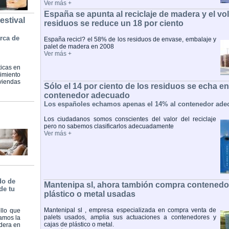
Ver más +
España se apunta al reciclaje de madera y el v
estival
residuos se reduce un 18 por ciento
rca de
España recicl? el 58% de los residuos de envase, embalaje y
palet de madera en 2008
Ver más +
icas en
imiento
iviendas
Sólo el 14 por ciento de los residuos se echa en
contenedor adecuado
Los españoles echamos apenas el 14% al contenedor ade
Los ciudadanos somos conscientes del valor del reciclaje
pero no sabemos clasificarlos adecuadamente
Ver más +
do de
Mantenipa sl, ahora tambión compra contenedor
de tu
plástico o metal usadas
Mantenipal sl , empresa especializada en compra venta de
llo que
palets usados, amplia sus actuaciones a contenedores y
ramos la
cajas de plástico o metal.
adera en