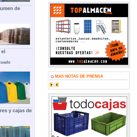
olumen de
 el
cuado
MAS NOTAS DE PRENSA
es y cajas de