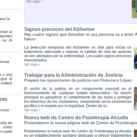
Ver más +
ra la
Signos precoces del Alzhemer
nciar la
Hay cuatro signos que desvelan si una persona va a tener 
igantes
futuro
e su IA
La detección temprana del Alzheimer es vital para iniciar un
tratamiento adecuado y mejorar la calidad de vida de quienes
se ven afectados por la enfermedad. Los cuatro signos precoces
mencionados
minar
Ver más +
a y una
Trabajar para la Administración de Justicia
eguir el
Prepara las oposiciones de justicia con Francisco López
 evitará
El sector de la justicia es un componente esencial en el
funcionamiento de cualquier estado democrático. Su misión
principal es garantizar el cumplimiento de las leyes y proteger
nte
los derechos de los ciudadanos, asegurando así la convivencia
pacífica y el respeto por la legalidad. Dentro de la...
ncias
Ver más +
Nueva web de Centro de Fisioterapia Alcudia
Presentamos la nueva página web de Centro de Fisioterapia
manda de
es como
Presentamos la nueva web de Centro de Fisioterapia la Alcudia
r parte
es un establecimiento sanitario dedicado a ofrecer tratamientos