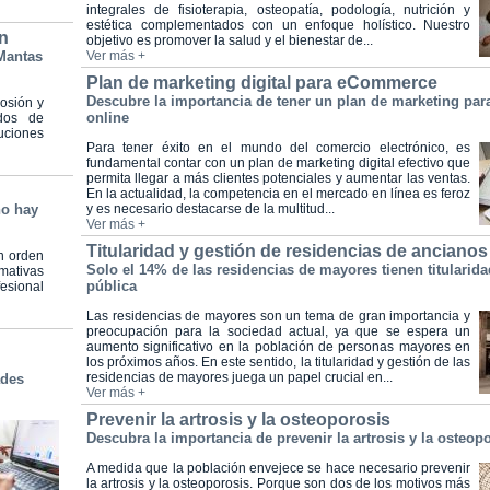
integrales de fisioterapia, osteopatía, podología, nutrición y
estética complementados con un enfoque holístico. Nuestro
ón
objetivo es promover la salud y el bienestar de...
 Mantas
Ver más +
Plan de marketing digital para eCommerce
Descubre la importancia de tener un plan de marketing para
rosión y
online
odos de
uciones
Para tener éxito en el mundo del comercio electrónico, es
fundamental contar con un plan de marketing digital efectivo que
permita llegar a más clientes potenciales y aumentar las ventas.
En la actualidad, la competencia en el mercado en línea es feroz
no hay
y es necesario destacarse de la multitud...
Ver más +
Titularidad y gestión de residencias de ancianos
n orden
Solo el 14% de las residencias de mayores tienen titularida
mativas
pública
fesional
Las residencias de mayores son un tema de gran importancia y
preocupación para la sociedad actual, ya que se espera un
aumento significativo en la población de personas mayores en
los próximos años. En este sentido, la titularidad y gestión de las
residencias de mayores juega un papel crucial en...
ades
Ver más +
Prevenir la artrosis y la osteoporosis
Descubra la importancia de prevenir la artrosis y la osteop
A medida que la población envejece se hace necesario prevenir
la artrosis y la osteoporosis. Porque son dos de los motivos más