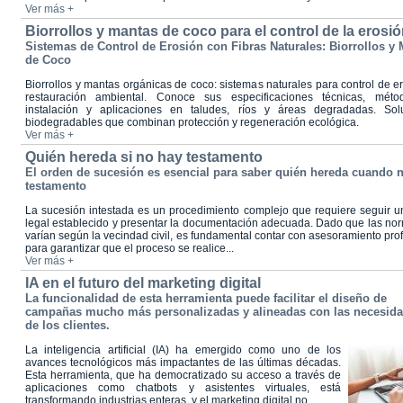
Ver más +
Biorrollos y mantas de coco para el control de la erosi
Sistemas de Control de Erosión con Fibras Naturales: Biorrollos y
de Coco
Biorrollos y mantas orgánicas de coco: sistemas naturales para control de e
restauración ambiental. Conoce sus especificaciones técnicas, mét
instalación y aplicaciones en taludes, ríos y áreas degradadas. Sol
biodegradables que combinan protección y regeneración ecológica.
Ver más +
Quién hereda si no hay testamento
El orden de sucesión es esencial para saber quién hereda cuando 
testamento
La sucesión intestada es un procedimiento complejo que requiere seguir u
legal establecido y presentar la documentación adecuada. Dado que las nor
varían según la vecindad civil, es fundamental contar con asesoramiento pro
para garantizar que el proceso se realice...
Ver más +
IA en el futuro del marketing digital
La funcionalidad de esta herramienta puede facilitar el diseño de
campañas mucho más personalizadas y alineadas con las necesid
de los clientes.
La inteligencia artificial (IA) ha emergido como uno de los
avances tecnológicos más impactantes de las últimas décadas.
Esta herramienta, que ha democratizado su acceso a través de
aplicaciones como chatbots y asistentes virtuales, está
transformando industrias enteras, y el marketing digital no...