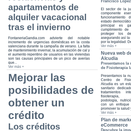
Francisco López
apartamentos de
El sector de la ju
componente esen
alquiler vacacional
funcionamiento d
estado democrátic
tras el invierno
principal es ga
cumplimiento de 
proteger los d
asegurando así la 
FontaneriaGandia.com advierte del notable
por la legalidad. De
incremento de urgencias domésticas en la costa
Ver más +
valenciana durante la campaña de verano. La falta
de mantenimiento invernal, la acumulación de cal y
Nueva web de
el aumento repentino de usuarios en las viviendas
Alcudia
son las causas principales de un pico de averías
que...
Presentamos la 
Ver más +
de Fisioterapia 
Mejorar las
Presentamos la n
Centro de Fisio
Alcudia es un est
posibilidades de
sanitario dedica
tratamientos in
fisioterapia, o
obtener un
podología, nutri
con un enfoque h
promover la salud y
crédito
Ver más +
Plan de marke
Los créditos
eCommerce
Descubre la impo