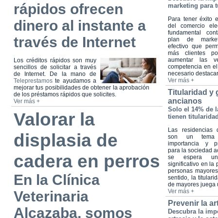
rápidos ofrecen
marketing para t
Para tener éxito
dinero al instante a
del comercio ele
fundamental con
través de Internet
plan de marketi
efectivo que perm
más clientes po
aumentar las ve
Los créditos rápidos son muy
competencia en el
sencillos de solicitar a través
necesario destacars
de Internet. De la mano de
Ver más +
Teleprestamos
te ayudamos a
mejorar tus posibilidades de obtener la aprobación
Titularidad y
de los préstamos rápidos que solicites.
ancianos
Ver más +
Solo el 14% de 
Valorar la
tienen titularida
Las residencias
displasia de
son un tema
importancia y p
para la sociedad a
cadera en perros
se espera un
significativo en la
personas mayores
En la Clínica
sentido, la titular
de mayores juega u
Ver más +
Veterinaria
Prevenir la ar
Alcazaba, somos
Descubra la impo