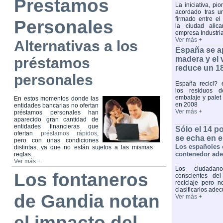
Prestamos
La iniciativa, pi
acordado tras u
firmado entre el
Personales
la ciudad alica
empresa Industri
Ver más +
Alternativas a los
España se ap
préstamos
madera y el
reduce un 18
personales
España recicl?
los residuos d
embalaje y palet
En estos momentos donde las
en 2008
entidades bancarias no ofertan
Ver más +
préstamos personales han
aparecido gran cantidad de
entidades financieras que
Sólo el 14 p
ofertan
préstamos rápidos
,
se echa en 
pero con unas condiciones
Los españoles 
distintas, ya que no están sujetos a las mismas
contenedor ad
reglas...
Ver más +
Los ciudadan
Los fontaneros
conscientes del
reciclaje pero 
clasificarlos ad
de Gandia notan
Ver más +
el impacto del