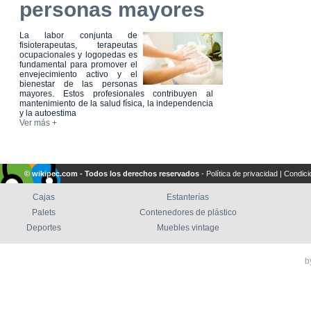
personas mayores
La labor conjunta de
fisioterapeutas, terapeutas
ocupacionales y logopedas es
fundamental para promover el
envejecimiento activo y el
bienestar de las personas
mayores. Estos profesionales contribuyen al
mantenimiento de la salud física, la independencia
y la autoestima
Ver más +
© wikipec.com - Todos los derechos reservados
-
Política de privacidad
|
Condici
Cajas
Estanterías
Palets
Contenedores de plástico
Deportes
Muebles vintage
b