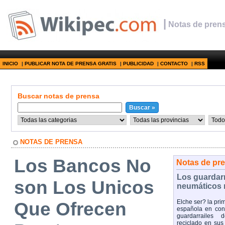
|
Notas de prens
INICIO
|
PUBLICAR NOTA DE PRENSA GRATIS
|
PUBLICIDAD
|
CONTACTO
|
RSS
Buscar notas de prensa
NOTAS DE PRENSA
Los Bancos No
Notas de pr
Los guardar
son Los Unicos
neumáticos 
Que Ofrecen
Elche ser? la pri
española en cont
guardarrailes 
reciclado en sus 