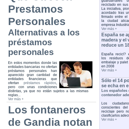
guardarrailes 
reciclado en sus 
Prestamos
La iniciativa, pi
acordado tras u
firmado entre el
Personales
la ciudad alica
empresa Industri
Ver más +
Alternativas a los
España se ap
préstamos
madera y el
reduce un 18
personales
España recicl?
los residuos d
embalaje y palet
En estos momentos donde las
en 2008
entidades bancarias no ofertan
Ver más +
préstamos personales han
aparecido gran cantidad de
entidades financieras que
Sólo el 14 p
ofertan
préstamos rápidos
,
se echa en 
pero con unas condiciones
Los españoles 
distintas, ya que no están sujetos a las mismas
contenedor ad
reglas...
Ver más +
Los ciudadan
Los fontaneros
conscientes del
reciclaje pero 
clasificarlos ad
de Gandia notan
Ver más +