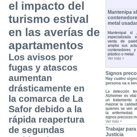
el impacto del
Mantenipa s
turismo estival
contenedores
metal usada
en las averías de
Mantenipal sl 
especializada 
apartamentos
venta de palet
amplia sus act
contenedores y
Los avisos por
plástico o metal.
Ver más +
fugas y atascos
Signos preco
aumentan
Hay cuatro sign
persona va a ten
drásticamente en
La detección te
la comarca de La
Alzheimer es vital
un tratamiento 
mejorar la calida
Safor debido a la
quienes se ven a
la enfermedad. 
rápida reapertura
signos precoces 
Ver más +
de segundas
Trabajar para
Justicia