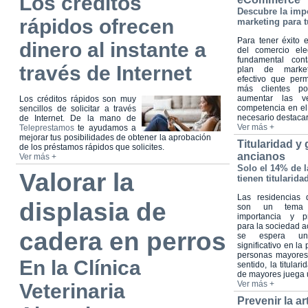
Los créditos
Descubre la impo
rápidos ofrecen
marketing para t
Para tener éxito
dinero al instante a
del comercio ele
fundamental con
través de Internet
plan de marketi
efectivo que perm
más clientes po
aumentar las ve
Los créditos rápidos son muy
competencia en el
sencillos de solicitar a través
necesario destacars
de Internet. De la mano de
Ver más +
Teleprestamos
te ayudamos a
mejorar tus posibilidades de obtener la aprobación
Titularidad y
de los préstamos rápidos que solicites.
ancianos
Ver más +
Solo el 14% de 
Valorar la
tienen titularida
Las residencias
displasia de
son un tema
importancia y p
para la sociedad a
cadera en perros
se espera un
significativo en la
personas mayores
En la Clínica
sentido, la titular
de mayores juega u
Ver más +
Veterinaria
Prevenir la ar