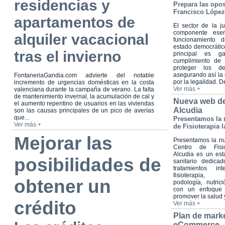
residencias y
Prepara las opos
Francisco López
apartamentos de
El sector de la ju
componente esen
alquiler vacacional
funcionamiento d
estado democrátic
tras el invierno
principal es ga
cumplimiento de 
proteger los d
asegurando así la 
FontaneriaGandia.com advierte del notable
por la legalidad. De
incremento de urgencias domésticas en la costa
Ver más +
valenciana durante la campaña de verano. La falta
de mantenimiento invernal, la acumulación de cal y
Nueva web de
el aumento repentino de usuarios en las viviendas
Alcudia
son las causas principales de un pico de averías
que...
Presentamos la 
Ver más +
de Fisioterapia 
Mejorar las
Presentamos la n
Centro de Fisio
Alcudia es un est
posibilidades de
sanitario dedica
tratamientos in
fisioterapia, o
obtener un
podología, nutri
con un enfoque h
promover la salud y
crédito
Ver más +
Plan de marke
eCommerce