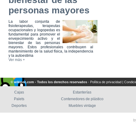
personas mayores
La labor conjunta de
fisioterapeutas, terapeutas
ocupacionales y logopedas es
fundamental para promover el
envejecimiento activo y el
bienestar de las personas
mayores. Estos profesionales contribuyen al
mantenimiento de la salud física, la independencia
y la autoestima
Ver más +
© wikipec.com - Todos los derechos reservados
-
Política de privacidad
|
Condici
Cajas
Estanterías
Palets
Contenedores de plástico
Deportes
Muebles vintage
b