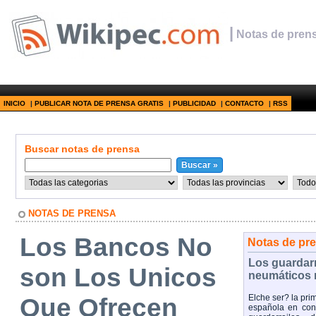
|
Notas de prens
INICIO
|
PUBLICAR NOTA DE PRENSA GRATIS
|
PUBLICIDAD
|
CONTACTO
|
RSS
Buscar notas de prensa
NOTAS DE PRENSA
Los Bancos No
Notas de pr
Los guardar
son Los Unicos
neumáticos 
Que Ofrecen
Elche ser? la pri
española en cont