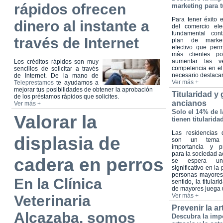
rápidos ofrecen
marketing para t
Para tener éxito
dinero al instante a
del comercio ele
fundamental con
través de Internet
plan de marketi
efectivo que perm
más clientes po
aumentar las ve
Los créditos rápidos son muy
competencia en el
sencillos de solicitar a través
necesario destacars
de Internet. De la mano de
Ver más +
Teleprestamos
te ayudamos a
mejorar tus posibilidades de obtener la aprobación
Titularidad y
de los préstamos rápidos que solicites.
ancianos
Ver más +
Solo el 14% de 
Valorar la
tienen titularida
Las residencias
displasia de
son un tema
importancia y p
para la sociedad a
cadera en perros
se espera un
significativo en la
personas mayores
En la Clínica
sentido, la titular
de mayores juega u
Ver más +
Veterinaria
Prevenir la ar
Alcazaba, somos
Descubra la impo