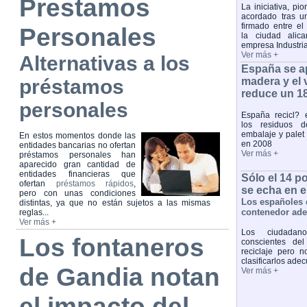
Prestamos
La iniciativa, pi
acordado tras u
firmado entre el
Personales
la ciudad alica
empresa Industri
Ver más +
Alternativas a los
España se ap
préstamos
madera y el
reduce un 18
personales
España recicl?
los residuos d
embalaje y palet
En estos momentos donde las
en 2008
entidades bancarias no ofertan
Ver más +
préstamos personales han
aparecido gran cantidad de
entidades financieras que
Sólo el 14 p
ofertan
préstamos rápidos
,
se echa en 
pero con unas condiciones
Los españoles 
distintas, ya que no están sujetos a las mismas
contenedor ad
reglas...
Ver más +
Los ciudadan
Los fontaneros
conscientes del
reciclaje pero 
clasificarlos ad
de Gandia notan
Ver más +
el impacto del