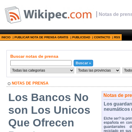
|
Notas de prens
INICIO
|
PUBLICAR NOTA DE PRENSA GRATIS
|
PUBLICIDAD
|
CONTACTO
|
RSS
Buscar notas de prensa
NOTAS DE PRENSA
Los Bancos No
Notas de pr
Los guardar
son Los Unicos
neumáticos 
Que Ofrecen
Elche ser? la pri
española en cont
guardarrailes 
reciclado en sus 