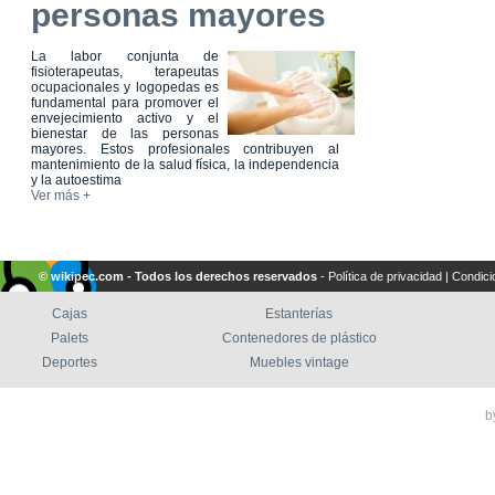
personas mayores
La labor conjunta de
fisioterapeutas, terapeutas
ocupacionales y logopedas es
fundamental para promover el
envejecimiento activo y el
bienestar de las personas
mayores. Estos profesionales contribuyen al
mantenimiento de la salud física, la independencia
y la autoestima
Ver más +
© wikipec.com - Todos los derechos reservados
-
Política de privacidad
|
Condici
Cajas
Estanterías
Palets
Contenedores de plástico
Deportes
Muebles vintage
b