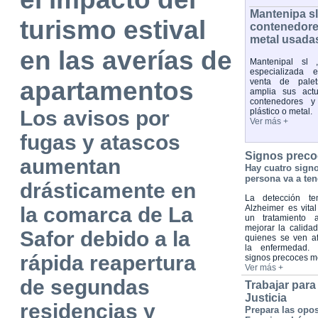
Mantenipa s
turismo estival
contenedores
metal usada
en las averías de
Mantenipal sl 
especializada 
apartamentos
venta de palet
amplia sus act
contenedores y
Los avisos por
plástico o metal.
Ver más +
fugas y atascos
Signos preco
aumentan
Hay cuatro sign
persona va a ten
drásticamente en
La detección te
la comarca de La
Alzheimer es vital
un tratamiento 
mejorar la calida
Safor debido a la
quienes se ven a
la enfermedad. 
rápida reapertura
signos precoces 
Ver más +
de segundas
Trabajar para
Justicia
residencias y
Prepara las opos