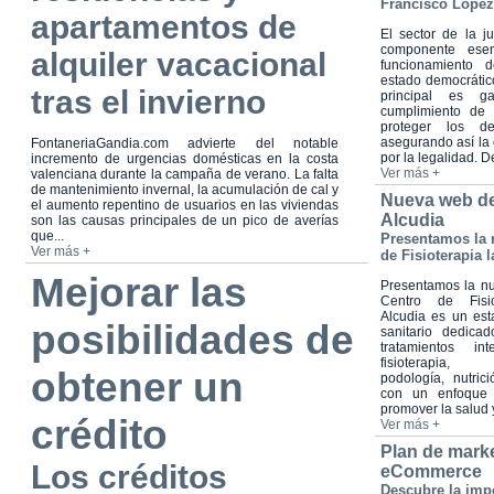
Francisco López
apartamentos de
El sector de la ju
componente esen
alquiler vacacional
funcionamiento d
estado democrátic
tras el invierno
principal es ga
cumplimiento de 
proteger los d
asegurando así la 
FontaneriaGandia.com advierte del notable
por la legalidad. De
incremento de urgencias domésticas en la costa
Ver más +
valenciana durante la campaña de verano. La falta
de mantenimiento invernal, la acumulación de cal y
Nueva web de
el aumento repentino de usuarios en las viviendas
Alcudia
son las causas principales de un pico de averías
que...
Presentamos la 
Ver más +
de Fisioterapia 
Mejorar las
Presentamos la n
Centro de Fisio
Alcudia es un est
posibilidades de
sanitario dedica
tratamientos in
fisioterapia, o
obtener un
podología, nutri
con un enfoque h
promover la salud y
crédito
Ver más +
Plan de marke
Los créditos
eCommerce
Descubre la impo