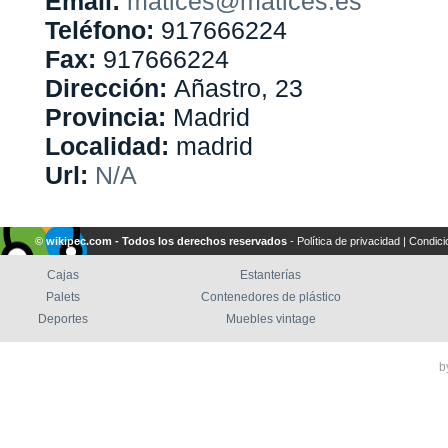
Email:
matices@matices.es
Teléfono:
917666224
Fax:
917666224
Dirección:
Añastro, 23
Provincia:
Madrid
Localidad:
madrid
Url:
N/A
© wikipec.com - Todos los derechos reservados
-
Política de privacidad
|
Condici
Cajas
Estanterías
Palets
Contenedores de plástico
Deportes
Muebles vintage
b