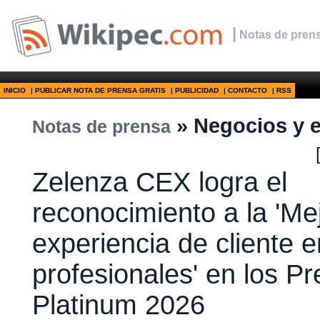
|
Notas de prens
INICIO
|
PUBLICAR NOTA DE PRENSA GRATIS
|
PUBLICIDAD
|
CONTACTO
|
RSS
» Negocios y 
Notas de prensa
Zelenza CEX logra el
reconocimiento a la 'Me
experiencia de cliente e
profesionales' en los P
Platinum 2026