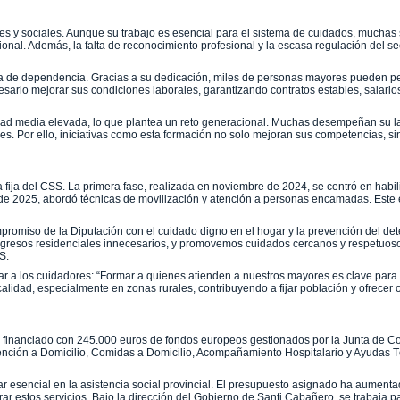
les y sociales. Aunque su trabajo es esencial para el sistema de cuidados, muchas
ional. Además, la falta de reconocimiento profesional y la escasa regulación del sec
stema de dependencia. Gracias a su dedicación, miles de personas mayores pueden 
sario mejorar sus condiciones laborales, garantizando contratos estables, salario
edad media elevada, lo que plantea un reto generacional. Muchas desempeñan su 
ades. Por ello, iniciativas como esta formación no solo mejoran sus competencias, s
illa fija del CSS. La primera fase, realizada en noviembre de 2024, se centró en habi
io de 2025, abordó técnicas de movilización y atención a personas encamadas. Este 
mpromiso de la Diputación con el cuidado digno en el hogar y la prevención del deter
ingresos residenciales innecesarios, y promovemos cuidados cercanos y respetuoso
S.
itar a los cuidadores: “Formar a quienes atienden a nuestros mayores es clave para
alidad, especialmente en zonas rurales, contribuyendo a fijar población y ofrecer
, financiado con 245.000 euros de fondos europeos gestionados por la Junta de 
tención a Domicilio, Comidas a Domicilio, Acompañamiento Hospitalario y Ayudas T
 esencial en la asistencia social provincial. El presupuesto asignado ha aumenta
ar estos servicios. Bajo la dirección del Gobierno de Santi Cabañero, se trabaja p