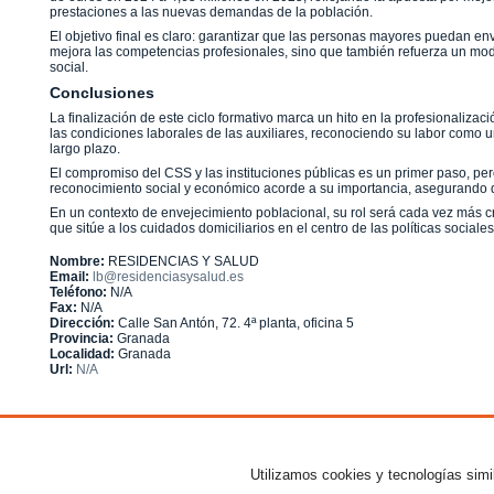
prestaciones a las nuevas demandas de la población.
El objetivo final es claro: garantizar que las personas mayores puedan e
mejora las competencias profesionales, sino que también refuerza un mod
social.
Conclusiones
La finalización de este ciclo formativo marca un hito en la profesionaliz
las condiciones laborales de las auxiliares, reconociendo su labor como un
largo plazo.
El compromiso del CSS y las instituciones públicas es un primer paso, per
reconocimiento social y económico acorde a su importancia, asegurando q
En un contexto de envejecimiento poblacional, su rol será cada vez más cr
que sitúe a los cuidados domiciliarios en el centro de las políticas sociale
Nombre:
RESIDENCIAS Y SALUD
Email:
lb@residenciasysalud.es
Teléfono:
N/A
Fax:
N/A
Dirección:
Calle San Antón, 72. 4ª planta, oficina 5
Provincia:
Granada
Localidad:
Granada
Url:
N/A
© wikipec.com - Todos los derechos reserv
Cajas
Estanterías
Utilizamos cookies y tecnologías simil