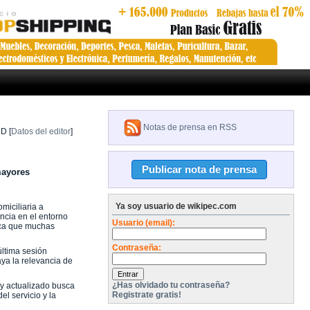
Notas de prensa en RSS
UD
[
Datos del editor
]
mayores
Ya soy usuario de wikipec.com
miciliaria a
ncia en el entorno
Usuario (email):
voca que muchas
Contraseña:
última sesión
aya la relevancia de
¿Has olvidado tu contraseña?
 y actualizado busca
Registrate gratis!
el servicio y la