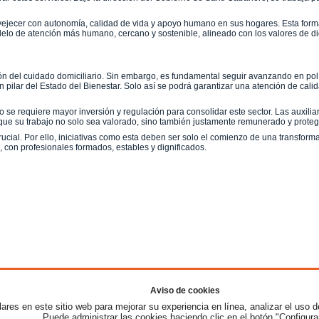
nvejecer con autonomía, calidad de vida y apoyo humano en sus hogares. Esta form
elo de atención más humano, cercano y sostenible, alineado con los valores de di
ación del cuidado domiciliario. Sin embargo, es fundamental seguir avanzando en po
 pilar del Estado del Bienestar. Solo así se podrá garantizar una atención de calid
o se requiere mayor inversión y regulación para consolidar este sector. Las auxili
ue su trabajo no solo sea valorado, sino también justamente remunerado y proteg
ucial. Por ello, iniciativas como esta deben ser solo el comienzo de una transfor
s, con profesionales formados, estables y dignificados.
ados
-
Política de privacidad
|
Condiciones de uso
|
Contacto
|
Mapa web
|
Editores
|
Pregunt
Aviso de cookies
Manutención
ares en este sitio web para mejorar su experiencia en línea, analizar el uso d
Puede administrar las cookies haciendo clic en el botón "Configura