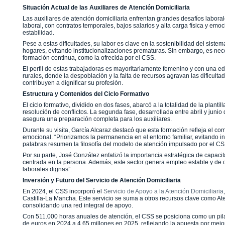
Situación Actual de las Auxiliares de Atención Domiciliaria
Las auxiliares de atención domiciliaria enfrentan grandes desafíos labora
laboral, con contratos temporales, bajos salarios y alta carga física y emoc
estabilidad.
Pese a estas dificultades, su labor es clave en la sostenibilidad del si
hogares, evitando institucionalizaciones prematuras. Sin embargo, es nece
formación continua, como la ofrecida por el CSS.
El perfil de estas trabajadoras es mayoritariamente femenino y con una 
rurales, donde la despoblación y la falta de recursos agravan las dificult
contribuyen a dignificar su profesión.
Estructura y Contenidos del Ciclo Formativo
El ciclo formativo, dividido en dos fases, abarcó a la totalidad de la plant
resolución de conflictos. La segunda fase, desarrollada entre abril y jun
asegura una preparación completa para los auxiliares.
Durante su visita, García Alcaraz destacó que esta formación refleja el co
emocional. “Priorizamos la permanencia en el entorno familiar, evitando 
palabras resumen la filosofía del modelo de atención impulsado por el CS
Por su parte, José González enfatizó la importancia estratégica de capac
centrada en la persona. Además, este sector genera empleo estable y de c
laborales dignas”.
Inversión y Futuro del Servicio de Atención Domiciliaria
En 2024, el CSS incorporó el
Servicio de Apoyo a la Atención Domiciliaria
Castilla-La Mancha. Este servicio se suma a otros recursos clave como A
consolidando una red integral de apoyo.
Con 511.000 horas anuales de atención, el CSS se posiciona como un pilar
de euros en 2024 a 4,65 millones en 2025, reflejando la apuesta por mejor