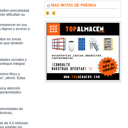
MAS NOTAS DE PRENSA
 sufren precariedad
tor dificultan su
permanecer en sus
s dignos y acceso a
labor en zonas
ino que también
lidades sociales y
enfoque integral
ioro físico y
s”, afirmó. Estas
 una atención
 oportunidades
Comunidades de
écnicas,
do de 4,5 millones
ara adaptar las