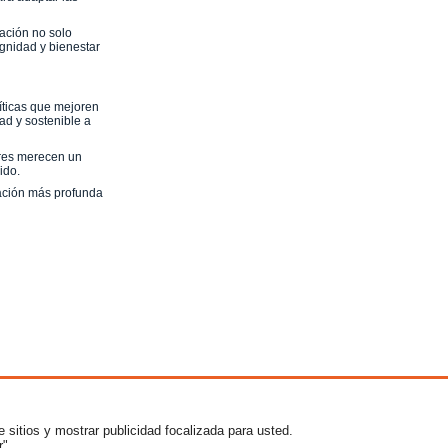
ación no solo
gnidad y bienestar
líticas que mejoren
ad y sostenible a
ares merecen un
ido.
mación más profunda
as frecuentes
|
Publica tu nota de prensa gratis!
Muebles con palets
e sitios y mostrar publicidad focalizada para usted.
r".