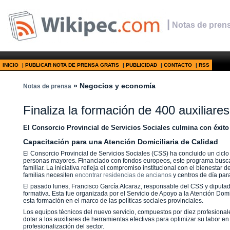
|
Notas de prens
INICIO
|
PUBLICAR NOTA DE PRENSA GRATIS
|
PUBLICIDAD
|
CONTACTO
|
RSS
» Negocios y economía
Notas de prensa
Finaliza la formación de 400 auxiliares
El Consorcio Provincial de Servicios Sociales culmina con éxito
Capacitación para una Atención Domiciliaria de Calidad
El Consorcio Provincial de Servicios Sociales (CSS) ha concluido un ciclo 
personas mayores. Financiado con fondos europeos, este programa busca 
familiar. La iniciativa refleja el compromiso institucional con el bienest
familias necesiten
encontrar residencias de ancianos
y centros de día par
El pasado lunes, Francisco García Alcaraz, responsable del CSS y diputado
formativa. Esta fue organizada por el Servicio de Apoyo a la Atención Dom
esta formación en el marco de las políticas sociales provinciales.
Los equipos técnicos del nuevo servicio, compuestos por diez profesionale
dotar a los auxiliares de herramientas efectivas para optimizar su labor en
profesionalización del sector.