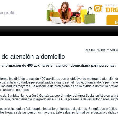
a gratis
RESIDENCIAS Y SAL
 de atención a domicilio
 la formación de 400 auxiliares en atención domiciliaria para personas 
formativo dirigido a más de 400 auxiliares con el objetivo de mejorar la atención do
garantizar cuidados personalizados y dignos en el hogar, priorizando la permane
ar de los adultos mayores. La ausencia de profesionales de la ayuda a domicilio pro
a sus seres queridos.
 de Sanidad, junto a José González, coordinador del Área Social, asistieron a la 
iciliaria, recientemente integrado en el CSS. La presencia de las autoridades subr
s en psicología y fisioterapia, impartieron las capacitaciones. Su enfoque práctico
 los hogares de las personas mayores. Este esfuerzo formativo refuerza la calidad d