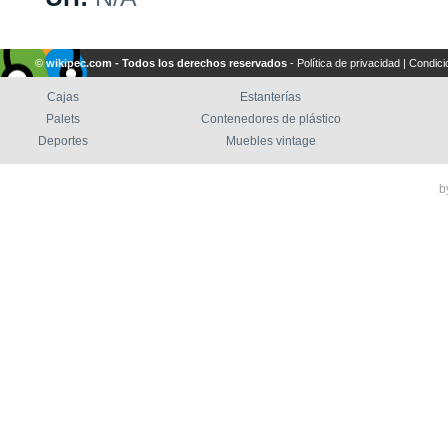
© wikipec.com - Todos los derechos reservados
-
Política de privacidad
|
Condici
Cajas
Estanterías
Palets
Contenedores de plástico
Deportes
Muebles vintage
b