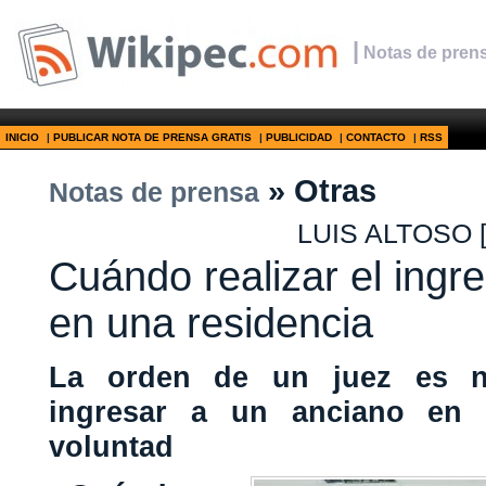
|
Notas de prens
INICIO
|
PUBLICAR NOTA DE PRENSA GRATIS
|
PUBLICIDAD
|
CONTACTO
|
RSS
» Otras
Notas de prensa
LUIS ALTOSO
Cuándo realizar el ingr
en una residencia
La orden de un juez es ne
ingresar a un anciano en 
voluntad