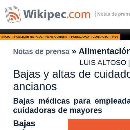
|
Notas de prens
INICIO
|
PUBLICAR NOTA DE PRENSA GRATIS
|
PUBLICIDAD
|
CONTACTO
|
RSS
» Alimentació
Notas de prensa
LUIS ALTOSO
Bajas y altas de cuidad
ancianos
Bajas médicas para empleada
cuidadoras de mayores
Bajas