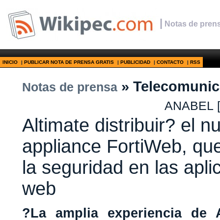
|
Notas de prens
INICIO
|
PUBLICAR NOTA DE PRENSA GRATIS
|
PUBLICIDAD
|
CONTACTO
|
RSS
» Telecomunic
Notas de prensa
ANABEL
Altimate distribuir? el n
appliance FortiWeb, qu
la seguridad en las apli
web
?La amplia experiencia de A