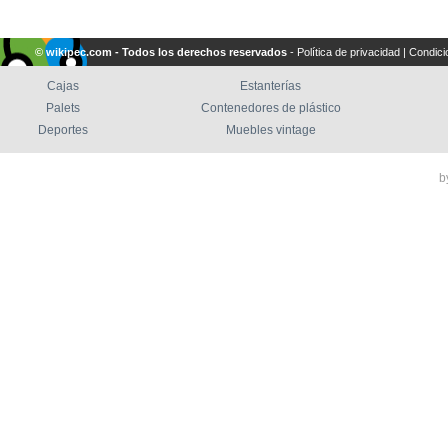
© wikipec.com - Todos los derechos reservados
-
Política de privacidad
|
Condici
Cajas
Estanterías
Palets
Contenedores de plástico
Deportes
Muebles vintage
b