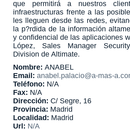
que permitirá a nuestros clien
infraestructuras frente a las posi
les lleguen desde las redes, evit
la p?rdida de la información altam
y confidencial de las aplicaciones we
López, Sales Manager Securit
Division de Altimate.
Nombre:
ANABEL
Email:
anabel.palacio@a-mas-a.c
Teléfono:
N/A
Fax:
N/A
Dirección:
C/ Segre, 16
Provincia:
Madrid
Localidad:
Madrid
Url:
N/A